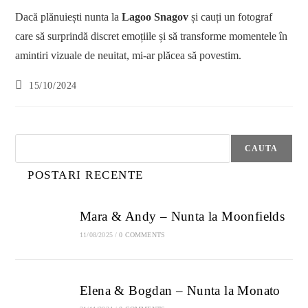
Dacă plănuiești nunta la
Lagoo Snagov
și cauți un fotograf
care să surprindă discret emoțiile și să transforme momentele în
amintiri vizuale de neuitat, mi-ar plăcea să povestim.
Post
15/10/2024
published:
Search
CAUTA
POSTARI RECENTE
Mara & Andy – Nunta la Moonfields
11/08/2025
/
0 COMMENTS
Elena & Bogdan – Nunta la Monato