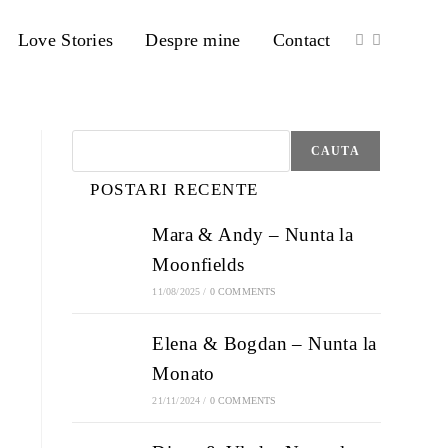
Love Stories
Despre mine
Contact
Search
CAUTA
POSTARI RECENTE
Mara & Andy – Nunta la
Moonfields
11/08/2025
/
0 COMMENTS
Elena & Bogdan – Nunta la
Monato
21/11/2024
/
0 COMMENTS